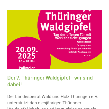
Neuigkeiten
Save The Date
Der 7. Thüringer Waldgipfel – wir sind
dabei!
Der Landesbeirat Wald und Holz Thüringen e.V.
unterstützt den diesjährigen Thüringer