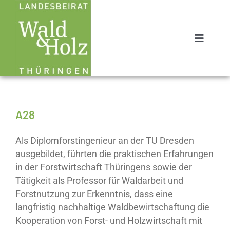
Zum
Inhalt
springen
Toggle
Navigat
Start
Holzbau Atlas
Neu
A28
Neuigkeiten
Als Diplomforstingenieur an der TU Dresden
ausgebildet, führten die praktischen Erfahrungen
Mitglieder
in der Forstwirtschaft Thüringens sowie der
Tätigkeit als Professor für Waldarbeit und
Kontakt
Forstnutzung zur Erkenntnis, dass eine
langfristig nachhaltige Waldbewirtschaftung die
Kooperation von Forst- und Holzwirtschaft mit