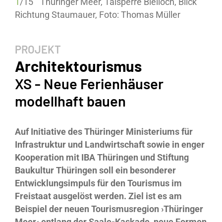
1
/
15
Thüringer Meer, Talsperre Bleiloch, Blick
Richtung Staumauer, Foto: Thomas Müller
PROJEKT
Architektourismus
XS - Neue Ferienhäuser
modellhaft bauen
Auf Initiative des Thüringer Ministeriums für
Infrastruktur und Landwirtschaft sowie in enger
Kooperation mit IBA Thüringen und Stiftung
Baukultur Thüringen soll ein besonderer
Entwicklungsimpuls für den Tourismus im
Freistaat ausgelöst werden. Ziel ist es am
Beispiel der neuen Tourismusregion ›Thüringer
Meer‹ entlang der Saale-Kaskade, neue Formen